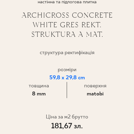
настінна та підлогова плитка
ПРОЄКТУВАННЯ
ARCHICROSS CONCRETE
WHITE GRES REKT.
ДЕ КУПИТИ
STRUKTURA A MAT.
ПРО НАС
структура ректифікація
МІЙ ПРОФІЛЬ
розміри
59,8 x 29,8 cm
товщина
поверхня
КОНТАКТ
8 mm
matobi
PL
EN
SK
DE
UK
RU
Ціна за м2 брутто
181,67 зл.