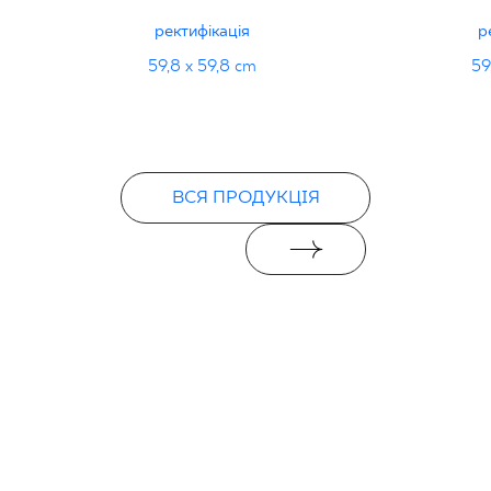
PDF
ректифікація
р
59,8 x 59,8 cm
59
ВСЯ ПРОДУКЦІЯ