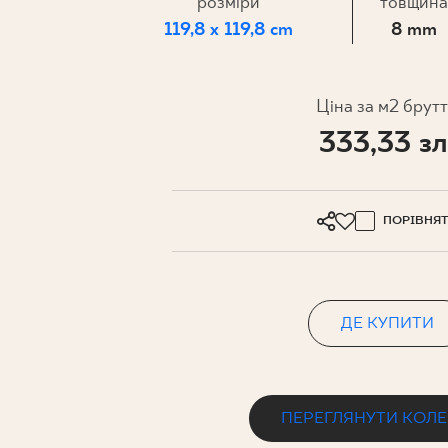
ДЛЯ БІЗ
розміри
товщина
119,8 x 119,8 cm
8 mm
ПРОЄКТУВАННЯ
Ціна за м2 брут
333,33 зл
МІЙ ПРОФІЛЬ
ДЕ КУПИТИ
ПРО НАС
ПОРІВНЯ
КОНТАКТ
ДЕ КУПИТИ
PL
EN
SK
DE
UK
RU
ПЕРЕГЛЯНУТИ КОЛ