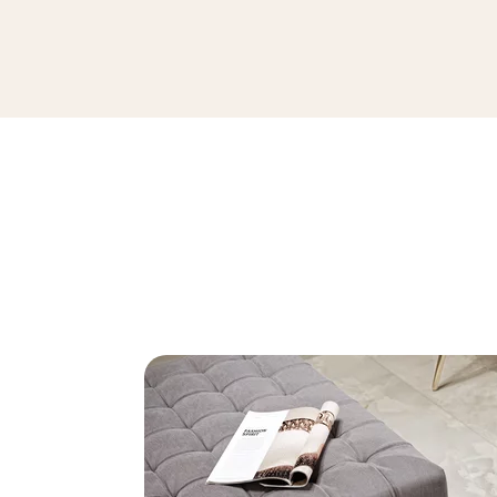
INVISIBLE WHITE GRES SZKL. REKT.
119,8 x 119,8 cm