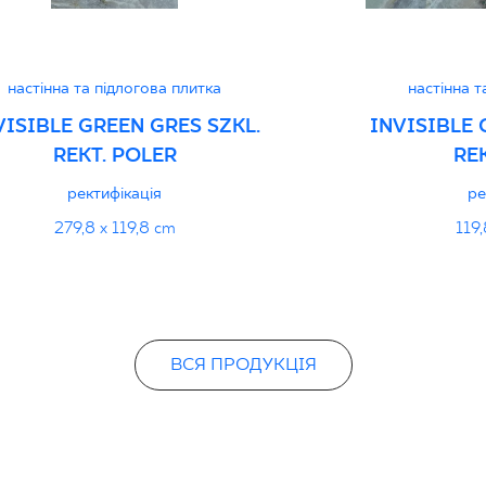
Certyfikat uprawnia
wyrobu znakiem bez
1 - Grupa BIa
настінна та підлогова плитка
настінна т
VISIBLE GREEN GRES SZKL.
INVISIBLE 
REKT. POLER
RE
Декларації про про
ректифікація
ре
279,8 x 119,8 cm
119,
ВСЯ ПРОДУКЦІЯ