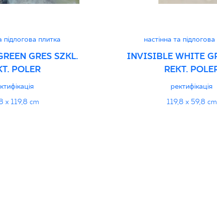
jący do oznaczania
pieczeństwa 16/B/20-
PDF 111 KB
а підлогова плитка
настінна та підлогова
GREEN GRES SZKL.
INVISIBLE WHITE GR
KT. POLER
REKT. POLE
дуктивність
PDF
ктифікація
ректифікація
8 x 119,8 cm
119,8 x 59,8 cm