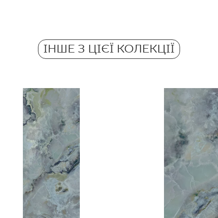
Морозостійкі
Atest Higieniczny 
Вага в 1 кг на 1 пач
- Grupa BIa
Протиковзкі
ІНШЕ З ЦІЄЇ КОЛЕКЦІЇ
Вага в кг на 1 плитк
Certyfikat Zgodnośc
Barwiona w masie
Normą 17/N/20 - G
Certyfikat Zgodnośc
Normą 17/N/20-1 - 
Certyfikat uprawnia
wyrobu znakiem bez
- Grupa BIa