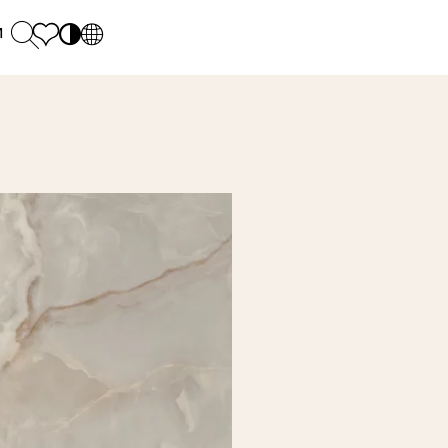
и
PL
EN
SK
Polecane
понеділок - п'ятниця: 9.00 - 17.00
М
DE
Sintered stone 
Субота: 10.00 - 14.00
UK
Monumental
0 55 66 77
RU