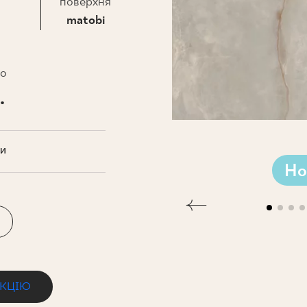
НЕСУ
поверхня
matobi
то
.
ТИ
Но
ЕКЦІЮ