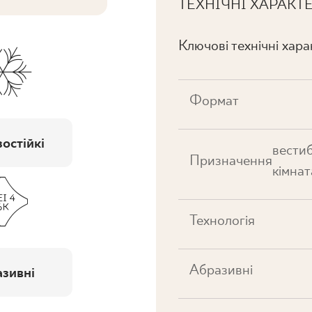
ТЕХНІЧНІ ХАРАКТ
Ключові технічні хар
Формат
остійкі
вестиб
Призначення
кімнат
Технологія
Абразивні
зивні