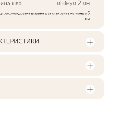
ина шва
мінімум 2 мм
иці рекомендована ширина шва становить не менше 5
мм
АКТЕРИСТИКИ
ики продукту
сть одиниць та квадратних метрів в
V2
F1-10
, пов'язані з виробом
у пачці
2
так
rami
ZIP 104 MB
2,87