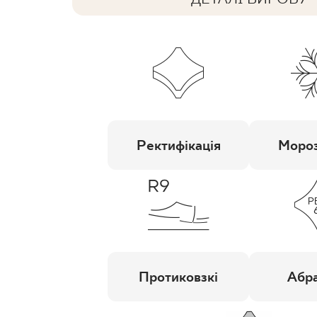
Ректифікація
Мороз
Протиковзкі
Абра