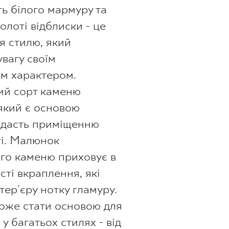
ть білого мармуру та
олоті відблиски - це
я стилю, який
увагу своїм
м характером.
ий сорт каменю
 який є основою
додасть приміщенню
і. Малюнок
го каменю приховує в
сті вкраплення, які
тер'єру нотку гламуру.
оже стати основою для
у багатьох стилях - від