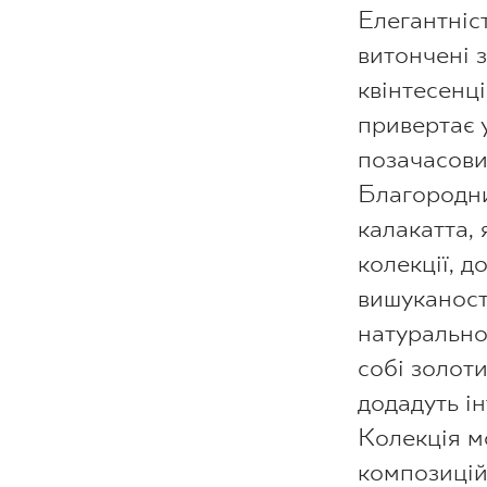
Елегантніс
витончені з
квінтесенці
привертає 
позачасови
Благородн
калакатта,
колекції, 
вишуканост
натурально
собі золоти
додадуть ін
Колекція м
композицій 