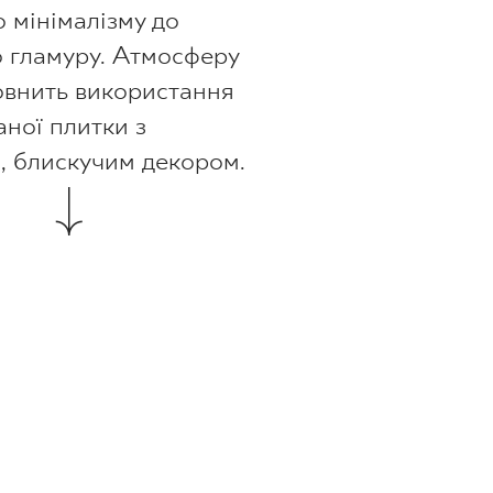
 мінімалізму до
 гламуру. Атмосферу
овнить використання
аної плитки з
, блискучим декором.