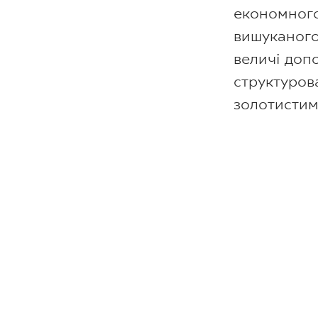
економного
вишуканого
величі доп
структуров
золотистим