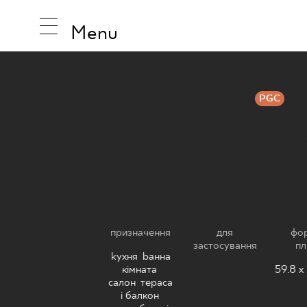
Menu
PGC
CALAC
НАТХНЕ
SPAR
ПРОДУК
призначення
для
фо
КОЛЕКЦ
застосування
пл
kухня
,
bанна
кімната
,
59.8 x
cалон
,
тераса
і балкон
,