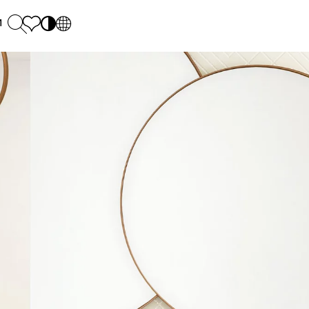
и
PL
EN
SK
Polecane
понеділок - п'ятниця: 9.00 - 17.00
М
DE
Sintered stone 
Субота: 10.00 - 14.00
UK
Monumental
0 55 66 77
RU