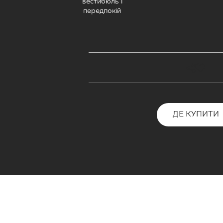
ДЛЯ БІЗ
вестибюль і
передпокій
ПРОЄКТУВАННЯ
МІЙ ПРОФІЛЬ
ДЕ КУПИТИ
ПРО НАС
ДЕ КУПИТИ
КОНТАКТ
PL
EN
SK
DE
UK
RU