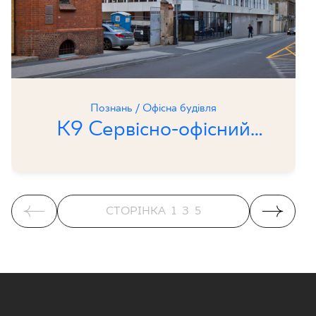
Познань / Офісна будівля
К9 Сервісно-офісний
корпус
СТОРІНКА
1
З
5