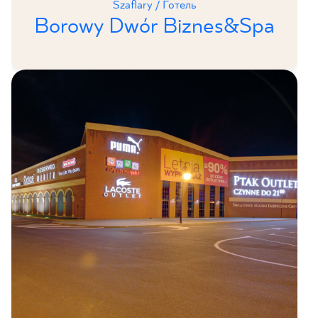
Szaflary / Готель
Borowy Dwór Biznes&Spa