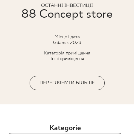
ОСТАННІ ІНВЕСТИЦІЇ
ПРОЄКТУВАННЯ
88 Concept store
ДЕ КУПИТИ
Місце і дата
ПРО НАС
Gdańsk 2023
Категорія приміщення
Інші приміщення
МІЙ ПРОФІЛЬ
ПЕРЕГЛЯНУТИ БІЛЬШЕ
КОНТАКТ
PL
EN
SK
DE
UK
RU
Kategorie