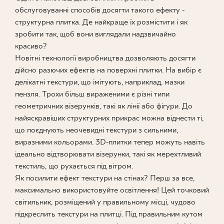
обслуговуванні способів досягти такого ефекту -
ПРОЄКТУВАННЯ
структурна плитка. Де найкраще їх розмістити і як
зробити так, щоб вони виглядали надзвичайно
ДЕ КУПИТИ
красиво?
Новітні технології виробництва дозволяють досягти
дійсно разючих ефектів на поверхні плитки. На вибір є
ПРО НАС
делікатні текстури, що імітують, наприклад, мазки
пензля. Трохи більш вираженими є різні типи
геометричних візерунків, такі як лінії або фігури. До
МІЙ ПРОФІЛЬ
найяскравіших структурних прикрас можна віднести ті,
що поєднують неочевидні текстури з сильними,
виразними кольорами. 3D-плитки тепер можуть навіть
КОНТАКТ
ідеально відтворювати візерунки, такі як мерехтливий
текстиль, що рухається під вітром.
Як посилити ефект текстури на стінах? Перш за все,
PL
EN
SK
DE
UK
RU
максимально використовуйте освітлення! Цей точковий
світильник, розміщений у правильному місці, чудово
підкреслить текстури на плитці. Під правильним кутом