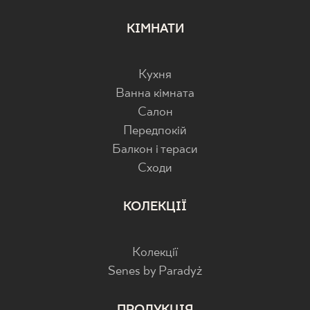
КІМНАТИ
Кухня
Ванна кімната
Салон
Передпокій
Балкон і тераси
Cходи
КОЛЕКЦІЇ
Колекції
Senes by Paradyż