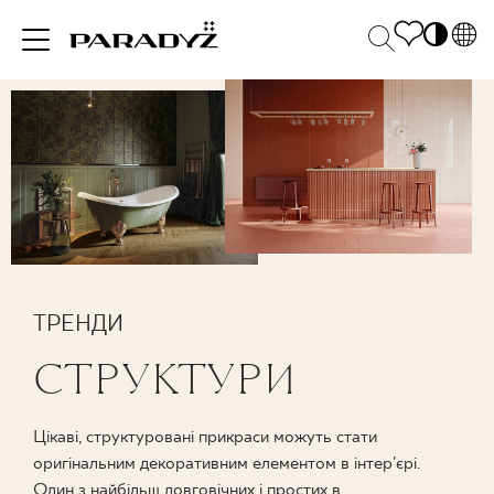
PL
EN
НАТХНЕННЯ
SK
Po
DE
S
UK
M
ПРОДУКЦІЯ
RU
КОЛЕКЦІЯ
ТРЕНДИ
СТРУКТУРИ
ДЛЯ БІЗНЕСУ
Цікаві, структуровані прикраси можуть стати
оригінальним декоративним елементом в інтер'єрі.
Один з найбільш довговічних і простих в