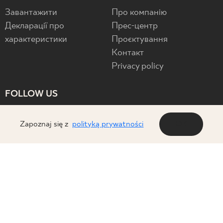
Завантажити
Про компанію
Декларації про
Прес-центр
характеристики
Проєктування
Контакт
Privacy policy
FOLLOW US
Zapoznaj się z
polityką prywatności
OK
© 2026 Ceramika Paradyż. All rights reserved.