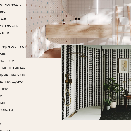
НЕСУ
и колекції,
ec.
 це
ульності.
ів та
ер'єри, так і
ів.
маїттям
анні, так це
еред них є як
ильний, дуже
вими
им
льш
рювати
о
уальні