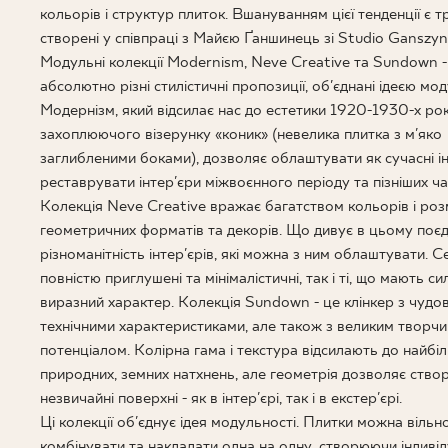
ДЛЯ БІЗ
кольорів і структур плиток. Вшануванням цієї тенденції є тр
створені у співпраці з Майєю Ґаншинець зі Studio Ganszyni
Модульні колекції Modernism, Neve Creative та Sundown -
абсолютно різні стилістичні пропозиції, об'єднані ідеєю мод
ПРОЄКТУВАННЯ
Модернізм, який відсилає нас до естетики 1920-1930-х рок
захоплюючого візерунку «коник» (невелика плитка з м'яко
МІЙ ПРОФІЛЬ
заглибленими боками), дозволяє облаштувати як сучасні інт
ДЕ КУПИТИ
реставрувати інтер'єри міжвоєнного періоду та пізніших час
Колекція Neve Creative вражає багатством кольорів і роз
ПРО НАС
геометричних форматів та декорів. Що дивує в цьому поєдн
КОНТАКТ
різноманітність інтер'єрів, які можна з ним облаштувати. С
повністю приглушені та мінімалістичні, так і ті, що мають с
виразний характер. Колекція Sundown - це клінкер з чудо
технічними характеристиками, але також з великим творч
потенціалом. Колірна гама і текстура відсилають до найбі
PL
EN
SK
DE
UK
RU
природних, земних натхнень, але геометрія дозволяє ство
незвичайні поверхні - як в інтер'єрі, так і в екстер'єрі.
Ці колекції об'єднує ідея модульності. Плитки можна вільн
комбінувати та накладати одна на одну, створюючи індивід