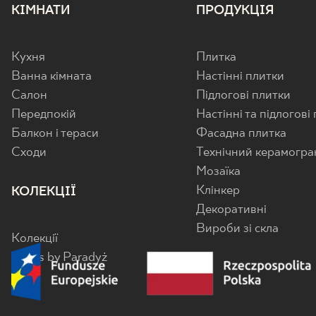
КІМНАТИ
ПРОДУКЦІЯ
Кухня
Плитка
Ванна кімната
Настінні плитки
Салон
Підлогові плитки
Передпокій
Настінні та підлогові
Балкон і тераси
Фасадна плитка
Cходи
Технічний керамогра
Мозаїка
Клінкер
КОЛЕКЦІЇ
Декоративні
Вироби зі скла
Колекції
Senes by Paradyż