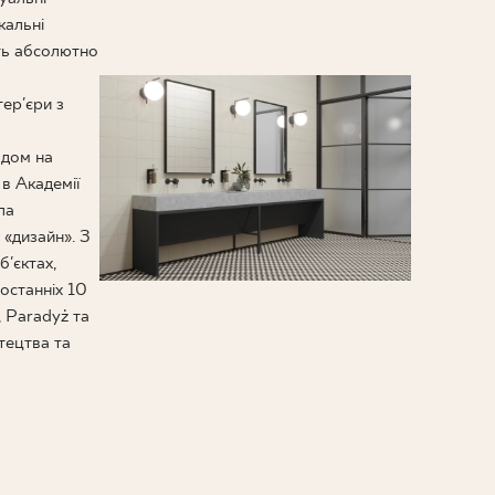
кальні
ють абсолютно
тер'єри з
ядом на
в Академії
ла
 «дизайн». З
'єктах,
останніх 10
 Paradyż та
тецтва та