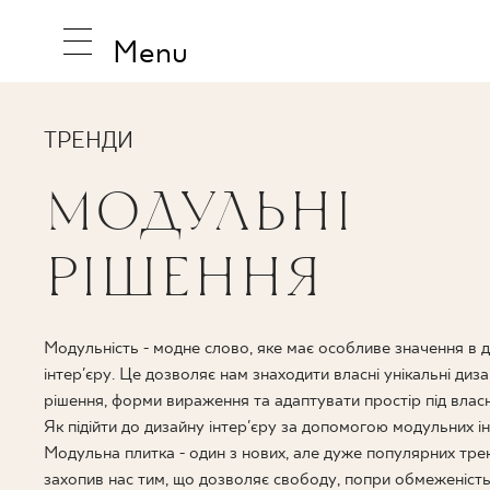
Menu
ТРЕНДИ
МОДУЛЬНІ
НАТХНЕ
РІШЕННЯ
ПРОДУК
Модульність - модне слово, яке має особливе значення в д
інтер'єру. Це дозволяє нам знаходити власні унікальні диз
КОЛЕКЦ
рішення, форми вираження та адаптувати простір під власн
Як підійти до дизайну інтер'єру за допомогою модульних і
Модульна плитка - один з нових, але дуже популярних трен
захопив нас тим, що дозволяє свободу, попри обмеженість