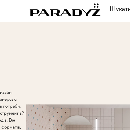
Шукат
ЗАТЕЛЕФОНУЙТЕ НА
ННЯ
+48 80
ЦІЯ
изайні
СЛІДКУЙТЕ ЗА НАМИ
айнерські
ІЯ
і потреби.
нструментів?
дів. Він
 форматів,