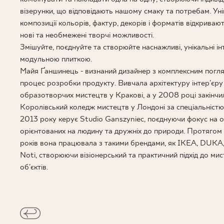
візерунки, що відповідають нашому смаку та потребам. Уні
композиції кольорів, фактур, декорів і форматів відкрива
нові та необмежені творчі можливості.
Змішуйте, поєднуйте та створюйте наснажливі, унікальні ін
модульною плиткою.
Майя Ґаншинець - визнаний дизайнер з комплексним погл
процес розробки продукту. Вивчала архітектуру інтер'єру 
образотворчих мистецтв у Кракові, а у 2008 році закінчи
Королівський коледж мистецтв у Лондоні за спеціальністю
2013 року керує Studio Ganszyniec, поєднуючи фокус на об
орієнтованих на людину та дружніх до природи. Протягом 
років вона працювала з такими брендами, як IKEA, DUKA,
Noti, створюючи візіонерський та практичний підхід до мис
об'єктів.