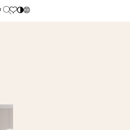
и
PL
EN
SK
Polecane
понеділок - п'ятниця: 9.00 - 17.00
М
DE
Sintered stone 
Субота: 10.00 - 14.00
UK
Monumental
0 55 66 77
RU