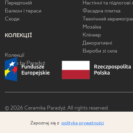
Передпокій
Настінні та підлогові
Балкон і тераси
Фасадна плитка
Cходи
Технічний керамогра
Мозаїка
Клінкер
КОЛЕКЦІЇ
Декоративні
Вироби зі скла
Колекції
Senes by Paradyż
© 2026 Ceramika Paradyż. All rights reserved.
Zapoznaj się z
polityką prywatności
x