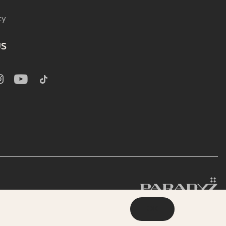
cy
US
OK