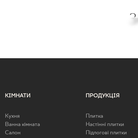
SHINY LINES
WARM WIND
URB
FAS
КІМНАТИ
ПРОДУКЦІЯ
Кухня
Плитка
Ванна кімната
Настінні плитки
Салон
Підлогові плитки