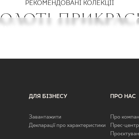
РЕКОМЕНДОВАНІ КОЛЕКЦІЇ
ЗОЛОТІ ПРИКРАС
AN COLOURS
HION SPIRIT
GOLDEN HILLS
NIGHT QUEEN
ДЛЯ БІЗНЕСУ
ПРО НАС
Завантажити
Про компан
Декларації про характеристики
Прес-цент
Проєктува