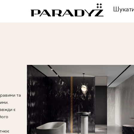
Шукат
ЗАТЕЛЕФОНУЙТЕ НА
ННЯ
+48 80
ЦІЯ
кравими та
СЛІДКУЙТЕ ЗА НАМИ
ими.
ІЯ
завжди є
його
ітнює