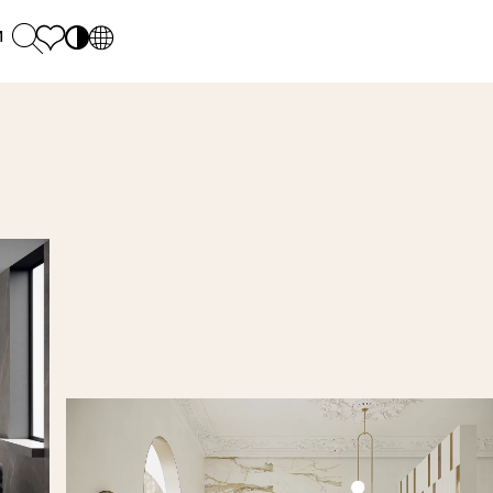
и
PL
EN
SK
Polecane
понеділок - п'ятниця: 9.00 - 17.00
М
DE
Sintered stone 
Субота: 10.00 - 14.00
UK
Monumental
0 55 66 77
RU