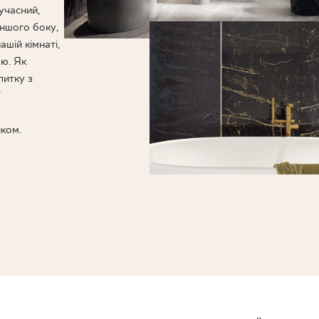
НЕСУ
учасний,
іншого боку,
шій кімнаті,
ю. Як
литку з
иком.