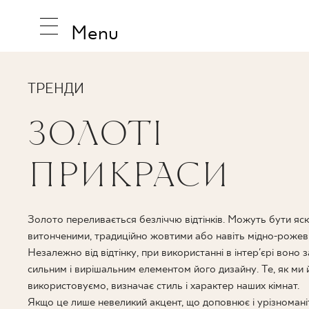
Menu
ТРЕНДИ
ЗОЛОТІ
НАТХНЕ
ПРИКРАСИ
ПРОДУК
Золото переливається безліччю відтінків. Можуть бути яс
витонченими, традиційно жовтими або навіть мідно-рожев
КОЛЕКЦ
Незалежно від відтінку, при використанні в інтер'єрі воно 
сильним і вирішальним елементом його дизайну. Те, як ми 
використовуємо, визначає стиль і характер наших кімнат.
Якщо це лише невеликий акцент, що доповнює і урізноман