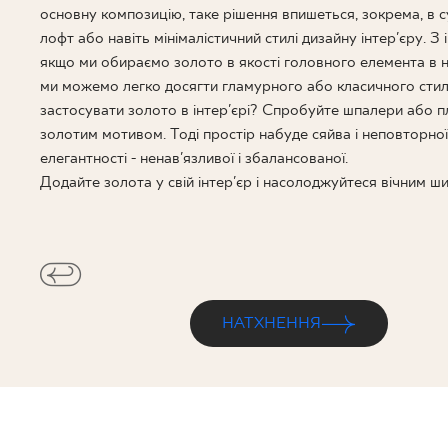
ДЛЯ БІЗ
основну композицію, таке рішення впишеться, зокрема, в с
лофт або навіть мінімалістичний стилі дизайну інтер'єру. З 
якщо ми обираємо золото в якості головного елемента в на
ми можемо легко досягти гламурного або класичного стил
ПРОЄКТУВАННЯ
застосувати золото в інтер'єрі? Спробуйте шпалери або п
золотим мотивом. Тоді простір набуде сяйва і неповторної
МІЙ ПРОФІЛЬ
елегантності - ненав'язливої і збалансованої.
ДЕ КУПИТИ
Додайте золота у свій інтер'єр і насолоджуйтеся вічним ш
ПРО НАС
КОНТАКТ
НАТХНЕННЯ
PL
EN
SK
DE
UK
RU