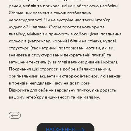
речей, меблів та прикрас, які нам абсолютно необхідні.
ПРОЄКТУВАННЯ
Форма цих елементів також позбавлена
нерозсудливості. Чи не зустріне нас такий інтер'єр
ДЕ КУПИТИ
нудьгою? Навпаки! Окрім простоти кольору та
дизайну, мінімалізм приносить з собою цікаві поєднання
кольорів (наприклад, чорний і білий на стінах), чудові
ПРО НАС
структури (геометричні, повторювані мотиви, які ви
знайдете в структурованій декоративній плитці) та
затишний текстиль (у вигляді великих диванів і крісел).
МІЙ ПРОФІЛЬ
Поєднання цієї строгості з добре збалансованими,
оригінальними акцентами створює інтер'єри, які завжди
в тренді й непідвладні часу на довгі роки.
КОНТАКТ
Відкрийте для себе універсальну плитку, яка додасть
вашому інтер'єру вишуканості та мінімалізму.
PL
EN
SK
DE
UK
RU
НАТХНЕННЯ