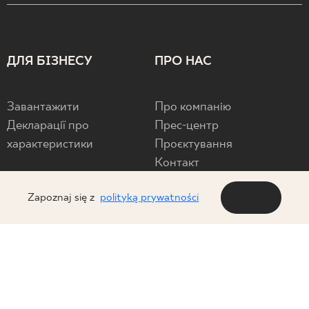
ДЛЯ БІЗНЕСУ
ПРО НАС
Завантажити
Про компанію
Декларації про
Прес-центр
характеристики
Проєктування
Контакт
Privacy policy
Zapoznaj się z
polityką prywatności
OK
FOLLOW US