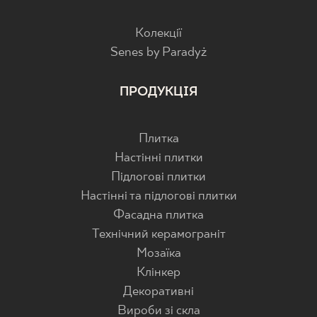
Колекції
Senes by Paradyż
ПРОДУКЦІЯ
Плитка
Настінні плитки
Підлогові плитки
Настінні та підлогові плитки
Фасадна плитка
Технічний керамограніт
Мозаїка
Клінкер
Декоративні
Вироби зі скла