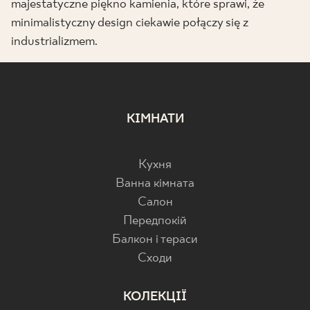
majestatyczne piękno kamienia, które sprawi, że
minimalistyczny design ciekawie połączy się z
industrializmem.
КІМНАТИ
Кухня
Ванна кімната
Салон
Передпокій
Балкон і тераси
Cходи
КОЛЕКЦІЇ