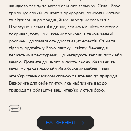
швидкого темпу та матеріального гламуру. Стиль бохо
ПРОЄКТУВАННЯ
пропонує спокій, контакт з природою, природні мотиви
та відсилання до традиційних, народних елементів.
ДЕ КУПИТИ
Приглушені земляні відтінки, велика кількість текстилю -
покривал, подушок і тканих прикрас, а також зелені
рослини - допомагають досягти цих ефектів. Стіни та
ПРО НАС
підлогу одягніть у бохо-плитку - світлу, бежеву, з
делікатними текстурами, що нагадують теплий пісок або
землю. Додайте до цього м'якість льону, бавовни та
МІЙ ПРОФІЛЬ
затишок дерев'яних або бамбукових меблів, і ваш
інтер'єр стане оазисом спокою та втечею до природи.
Відкрийте для себе плитку, яка наблизить вас до
КОНТАКТ
природи та облаштує ваш інтер'єр у стилі бохо.
PL
EN
SK
DE
UK
RU
НАТХНЕННЯ