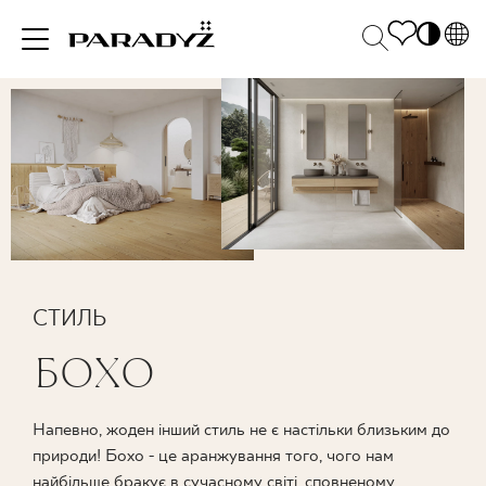
PL
EN
НАТХНЕННЯ
SK
Po
DE
S
UK
M
ПРОДУКЦІЯ
RU
КОЛЕКЦІЯ
СТИЛЬ
БОХО
ДЛЯ БІЗНЕСУ
Напевно, жоден інший стиль не є настільки близьким до
природи! Бохо - це аранжування того, чого нам
найбільше бракує в сучасному світі, сповненому