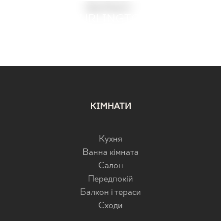
БОХО
BURLINGTON
SUNNYDUST
FILLSTONE
LOVSTONE
TRUELAND
FREELAND
PATH
КІМНАТИ
Кухня
Ванна кімната
Салон
Передпокій
Балкон і тераси
Cходи