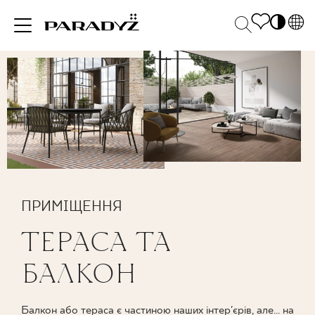
PL
EN
НАТХНЕННЯ
SK
Po
DE
S
UK
M
ПРОДУКЦІЯ
RU
КОЛЕКЦІЯ
ПРИМІЩЕННЯ
ТЕРАСА ТА
ДЛЯ БІЗНЕСУ
БАЛКОН
Балкон або тераса є частиною наших інтер'єрів, але... на