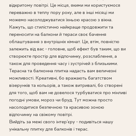
відкритому повітрі. Це місця, якими ми користуємося
ПРОЄКТУВАННЯ
переважно в теплу пору року, але в інші місяці ми
можемо насолоджуватися їхньою красою з вікна.
ДЕ КУПИТИ
Кажуть, що стилістично найкраще продовжити та
переносити на балкони й тераси своє бачення
облаштування з внутрішніх кімнат. Це, втім, повністю
ПРО НАС
залежить від вас - головне, щоб ефект був таким, що ви
створюєте простір для відпочинку, розслаблення, а
також для проведення часу і зустрічей з близькими.
МІЙ ПРОФІЛЬ
Терасна та балконна плитка надасть вам величезні
можливості. Креативні, бо вражають багатством
візерунків та кольорів, а також витривалі, бо створені
КОНТАКТ
для того, щоб вам не довелося турбуватися про мінливі
погодні умови, мороз чи бруд. Тут можна просто
насолодитися безпечною та красивою зоною
PL
EN
SK
DE
UK
RU
відпочинку на свіжому повітрі.
Вийдіть за межі свого інтер'єру - подивіться нашу
унікальну плитку для балконів і терас.