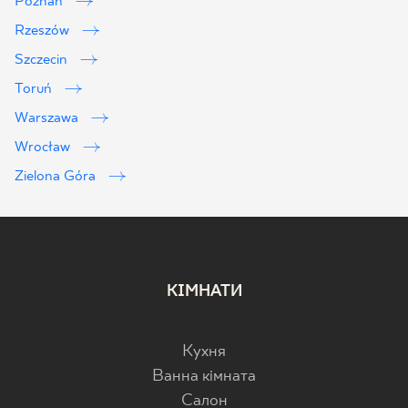
Poznań
Rzeszów
Szczecin
Toruń
Warszawa
Wrocław
Zielona Góra
КІМНАТИ
Кухня
Ванна кімната
Салон