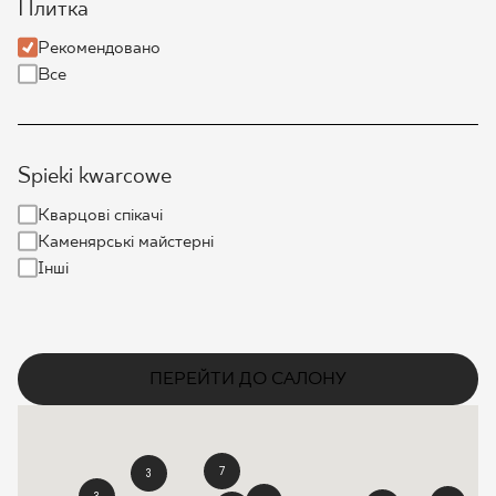
Плитка
ПРОЄКТУВАННЯ
Рекомендовано
Все
ДЕ КУПИТИ
ПРО НАС
Spieki kwarcowe
Кварцові спікачі
МІЙ ПРОФІЛЬ
Каменярські майстерні
Інші
КОНТАКТ
ПЕРЕЙТИ ДО САЛОНУ
PL
EN
SK
DE
UK
RU
7
3