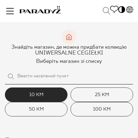
PL
EN
НАТХНЕННЯ
SK
Po
Знайдіть магазин, де можна придбати колекцію
DE
S
UNIWERSALNE CEGIEŁKI
UK
M
Виберіть магазин зі списку
ПРОДУКЦІЯ
RU
КОЛЕКЦІЯ
10 КМ
25 КМ
50 КМ
100 КМ
ДЛЯ БІЗНЕСУ