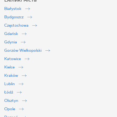
Białystok
Bydgoszcz
Częstochowa
Gdańsk
Gdynia
Gorzów Wielkopolski
Katowice
Kielce
Kraków
Lublin
2
Łódź
Olsztyn
Opole