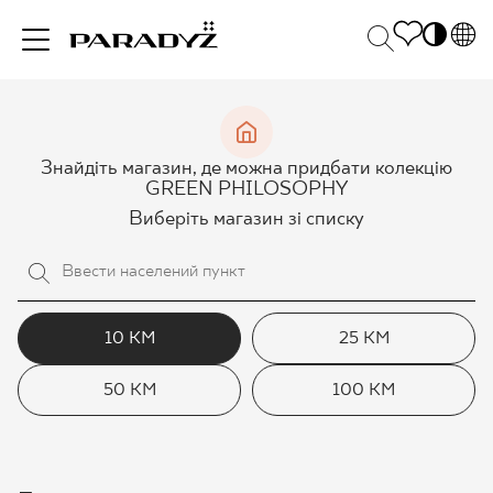
PL
EN
НАТХНЕННЯ
SK
Po
Знайдіть магазин, де можна придбати колекцію
DE
S
GREEN PHILOSOPHY
UK
M
Виберіть магазин зі списку
ПРОДУКЦІЯ
RU
КОЛЕКЦІЯ
10 КМ
25 КМ
50 КМ
100 КМ
ДЛЯ БІЗНЕСУ