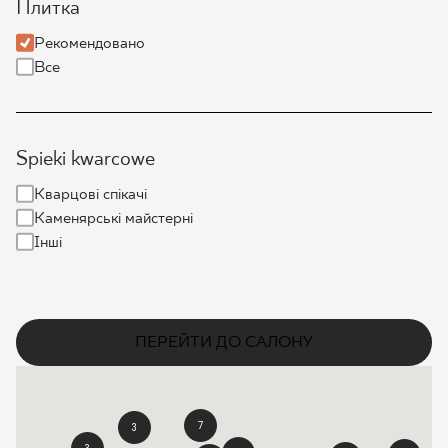
Плитка
ПРОЄКТУВАННЯ
Рекомендовано
Все
ДЕ КУПИТИ
ПРО НАС
Spieki kwarcowe
Кварцові спікачі
МІЙ ПРОФІЛЬ
Каменярські майстерні
Інші
КОНТАКТ
ПЕРЕЙТИ ДО САЛОНУ
PL
EN
SK
DE
UK
RU
7
3