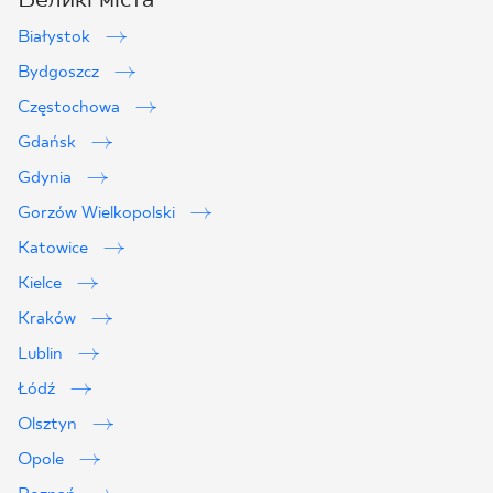
Białystok
Bydgoszcz
Częstochowa
Gdańsk
Gdynia
Gorzów Wielkopolski
Katowice
Kielce
Kraków
Lublin
2
Łódź
Olsztyn
Opole