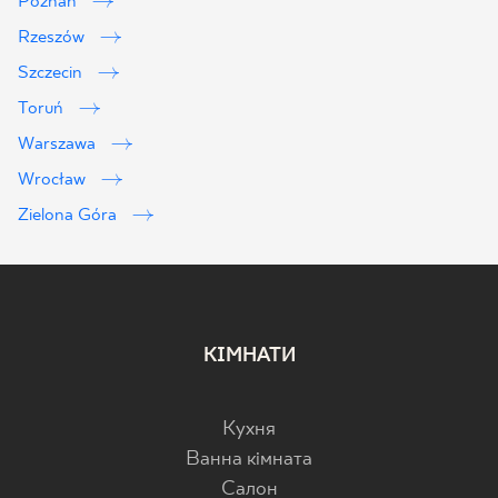
Poznań
Rzeszów
Szczecin
Toruń
Warszawa
Wrocław
Zielona Góra
КІМНАТИ
Кухня
Ванна кімната
Салон