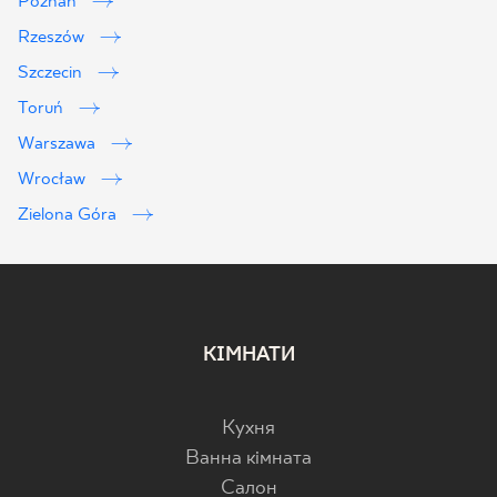
Poznań
Rzeszów
Szczecin
Toruń
Warszawa
Wrocław
Zielona Góra
КІМНАТИ
Кухня
Ванна кімната
Салон