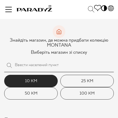
PL
EN
НАТХНЕННЯ
SK
Po
Знайдіть магазин, де можна придбати колекцію
DE
S
MONTANA
UK
M
Виберіть магазин зі списку
ПРОДУКЦІЯ
RU
КОЛЕКЦІЯ
10 КМ
25 КМ
50 КМ
100 КМ
ДЛЯ БІЗНЕСУ