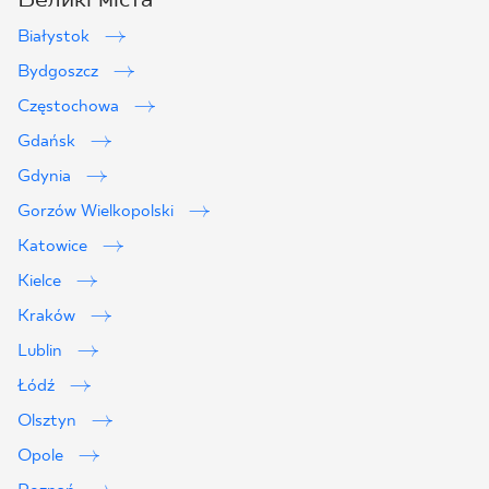
Białystok
Bydgoszcz
Częstochowa
Gdańsk
Gdynia
Gorzów Wielkopolski
Katowice
Kielce
Kraków
Lublin
2
Łódź
Olsztyn
Opole