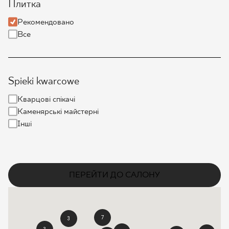
Плитка
ПРОЄКТУВАННЯ
Рекомендовано
Все
ДЕ КУПИТИ
ПРО НАС
Spieki kwarcowe
Кварцові спікачі
МІЙ ПРОФІЛЬ
Каменярські майстерні
Інші
КОНТАКТ
ПЕРЕЙТИ ДО САЛОНУ
PL
EN
SK
DE
UK
RU
7
3