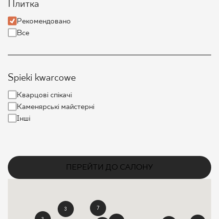
Плитка
ПРОЄКТУВАННЯ
Рекомендовано
Все
ДЕ КУПИТИ
ПРО НАС
Spieki kwarcowe
Кварцові спікачі
МІЙ ПРОФІЛЬ
Каменярські майстерні
Інші
КОНТАКТ
ПЕРЕЙТИ ДО САЛОНУ
PL
EN
SK
DE
UK
RU
7
3