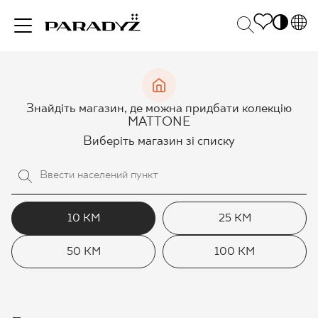
PL
EN
НАТХНЕННЯ
SK
Po
Знайдіть магазин, де можна придбати колекцію
DE
S
MATTONE
UK
M
Виберіть магазин зі списку
ПРОДУКЦІЯ
RU
КОЛЕКЦІЯ
10 КМ
25 КМ
50 КМ
100 КМ
ДЛЯ БІЗНЕСУ