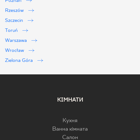
Poznań
Rzeszów
Szczecin
Toruń
Warszawa
Wrocław
Zielona Góra
КІМНАТИ
Кухня
Ванна кімната
Салон