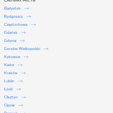
Białystok
Bydgoszcz
Częstochowa
Gdańsk
Gdynia
Gorzów Wielkopolski
Katowice
Kielce
Kraków
Lublin
2
Łódź
Olsztyn
Opole