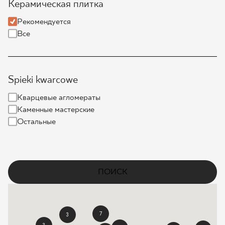
Керамическая плитка
ГДЕ КУПИТЬ
Рекомендуется
Все
О НАС
Spieki kwarcowe
МОЙ ПРОФИЛЬ
Кварцевые агломераты
Каменные мастерские
КОНТАКТ
Остальные
PL
EN
SK
DE
UK
RU
ПОИСК
7
3