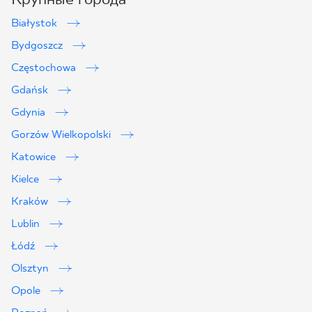
Białystok
Bydgoszcz
Częstochowa
Gdańsk
Gdynia
Gorzów Wielkopolski
Katowice
Kielce
Kraków
Lublin
2
Łódź
Olsztyn
Opole