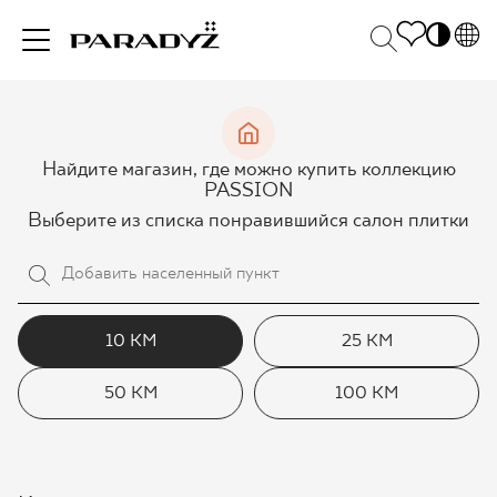
PL
EN
ВДОХНОВЕНИЯ
SK
Po
Найдите магазин, где можно купить коллекцию
DE
S
PASSION
UK
M
Выберите из списка понравившийся салон плитки
ПРОДУКЦИЯ
RU
КОЛЛЕКЦИИ
10 КМ
25 КМ
50 КМ
100 КМ
ДЛЯ БИЗНЕСА