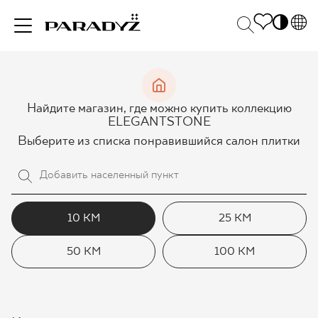
PL
EN
ВДОХНОВЕНИЯ
SK
Po
Найдите магазин, где можно купить коллекцию
DE
S
ELEGANTSTONE
UK
M
Выберите из списка понравившийся салон плитки
ПРОДУКЦИЯ
RU
КОЛЛЕКЦИИ
10 КМ
25 КМ
50 КМ
100 КМ
ДЛЯ БИЗНЕСА