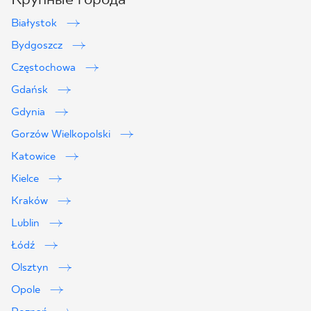
Białystok
Bydgoszcz
Częstochowa
Gdańsk
Gdynia
Gorzów Wielkopolski
Katowice
Kielce
Kraków
Lublin
2
Łódź
Olsztyn
Opole