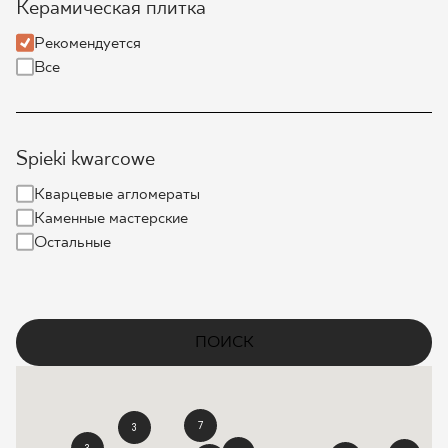
Керамическая плитка
ГДЕ КУПИТЬ
Рекомендуется
Все
О НАС
Spieki kwarcowe
МОЙ ПРОФИЛЬ
Кварцевые агломераты
Каменные мастерские
КОНТАКТ
Остальные
PL
EN
SK
DE
UK
RU
ПОИСК
7
3