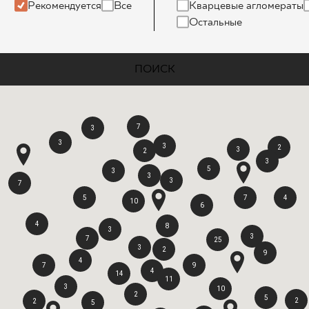
ЗНЕСА
Рекомендуется
Все
Кварцевые агломераты
Остальные
ПОИСК
7
3
3
3
2
3
2
3
5
3
3
3
7
5
7
4
10
6
4
8
3
3
7
25
3
2
9
4
7
9
4
14
11
3
10
2
5
2
2
5