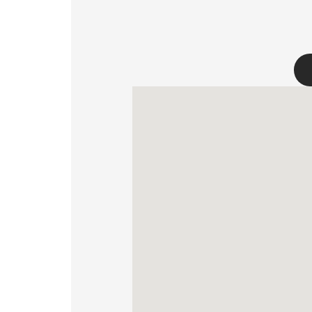
ДЛЯ БИ
МОЙ ПРОФИЛЬ
ГДЕ КУПИТЬ
О НАС
КОНТАКТ
PL
EN
SK
DE
UK
RU