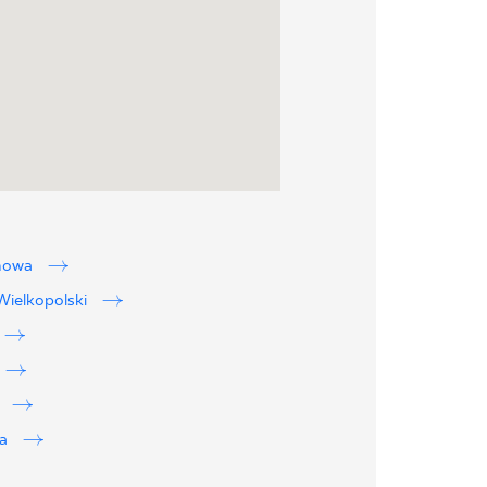
howa
ielkopolski
w
wa