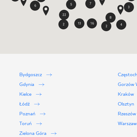
7
5
6
3
22
8
13
16
2
4
2
Bydgoszcz
Częstoc
Gdynia
Gorzów W
Kielce
Kraków
Łódź
Olsztyn
Poznań
Rzeszó
Toruń
Warsza
Zielona Góra