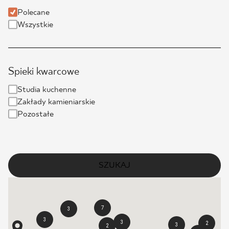
Polecane
BLOG
Wszystkie
GDZIE KUPIĆ
Spieki kwarcowe
O NAS
Studia kuchenne
KARIERA
Zakłady kamieniarskie
Pozostałe
MÓJ PROFIL
SZUKAJ
KONTAKT
7
3
PL
EN
SK
DE
UK
RU
3
3
2
3
2