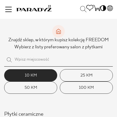
PL
EN
INSPIRACJE
SK
Po
Znajdź sklep, w którym kupisz kolekcję FREEDOM
DE
S
Wybierz z listy preferowany salon z płytkami
UK
S
PRODUKTY
RU
K
KOLEKCJE
10 KM
25 KM
50 KM
100 KM
DLA BIZNESU
Płytki ceramiczne