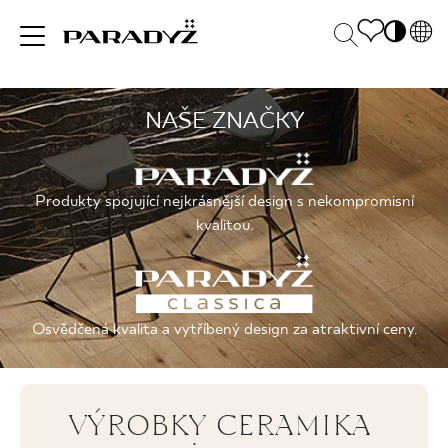
PL
EN
NAŠE ZNAČKY
INSPIRACE
SK
Po
DE
S
UK
M
VÝROBKY
Produkty spojující nejkrásnější design s nekompromisní
RU
kvalitou.
KOLEKCE
Osvědčená kvalita a vytříbený design za atraktivní ceny.
PRO BYZNYS
VÝROBKY CERAMIKA