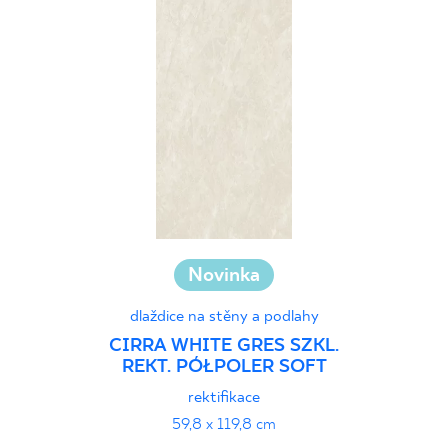
3 x 4 cm
60 x 60 cm
3 x 3 cm
75 x 75 cm
3 x 20 cm
90 x 90 cm
5 x 20 cm
120 x 120 cm
5 x 30 cm
10 x 60 cm
15 x 89 cm
27 x 27 cm
27 x 30 cm
Novinka
30 x 33 cm
31 x 31 cm
dlaždice na stěny a podlahy
33 x 33 cm
CIRRA WHITE GRES SZKL.
REKT. PÓŁPOLER SOFT
rektifikace
59,8 x 119,8 cm