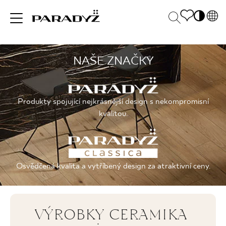
PL
EN
NAŠE ZNAČKY
INSPIRACE
SK
Po
DE
S
UK
M
VÝROBKY
Produkty spojující nejkrásnější design s nekompromisní
RU
kvalitou.
KOLEKCE
Osvědčená kvalita a vytříbený design za atraktivní ceny.
PRO BYZNYS
VÝROBKY CERAMIKA