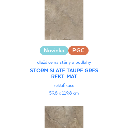
120 x 120 cm
5 x 30 cm
10 x 60 cm
15 x 89 cm
27 x 27 cm
27 x 30 cm
Novinka
PGC
30 x 33 cm
31 x 31 cm
dlaždice na stěny a podlahy
33 x 33 cm
STORM SLATE TAUPE GRES
REKT. MAT
rektifikace
59,8 x 119,8 cm