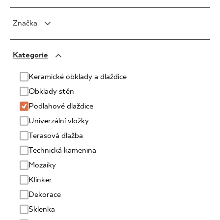
Značka
PARADYŻ
Kategorie
PARADYŻ Classica
SENSES
Keramické obklady a dlaždice
Obklady stěn
Podlahové dlaždice
Univerzální vložky
Terasová dlažba
Technická kamenina
Mozaiky
Klinker
Dekorace
Sklenka